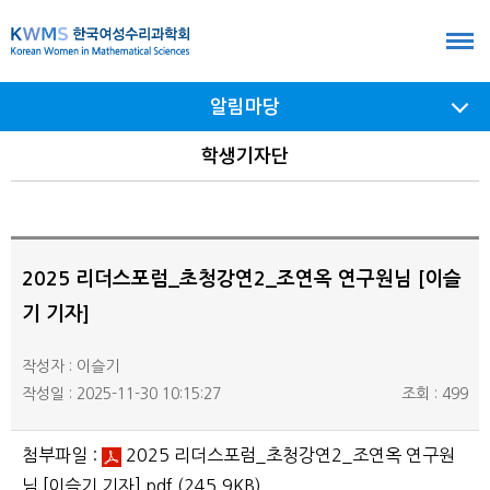
본
문
바
알림마당
로
가
서브
학생기자단
메뉴
기
여닫기
2025 리더스포럼_초청강연2_조연옥 연구원님 [이슬
기 기자]
작성자 : 이슬기
작성일 : 2025-11-30 10:15:27
조회 : 499
첨부파일 :
2025 리더스포럼_초청강연2_조연옥 연구원
님 [이슬기 기자].pdf
(245.9KB)