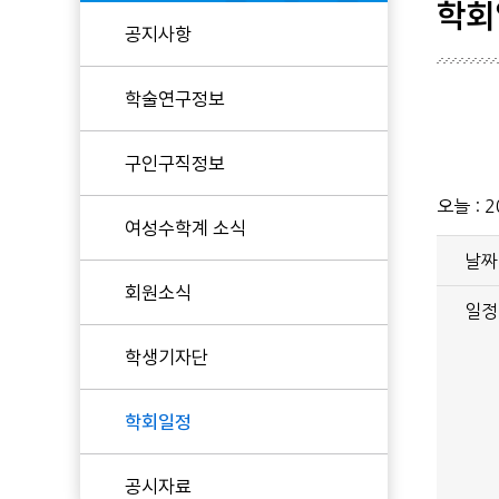
학회
공지사항
현임원
학술연구정보
역대임원
KWMS 후원
구인구직정보
오늘 :
2
여성수학계 소식
날짜
회원소식
일정
학생기자단
학회일정
공시자료