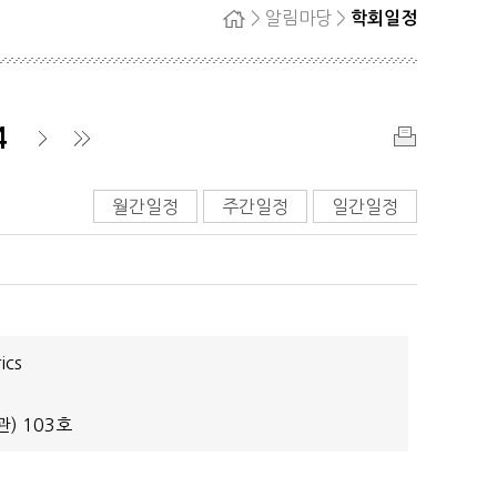
> 알림마당 >
학회일정
홈
자단
회원탈퇴
정
4
료
인
쇄
▶
▶
월간일정
주간일정
일간일정
ics
) 103호