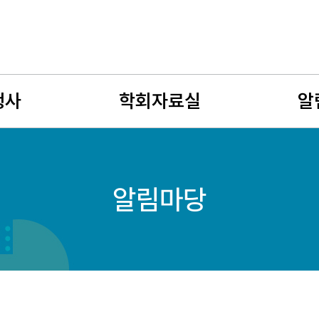
행사
학회자료실
알
사
뉴스레터
공지사
알림마당
회
유망여성수학자
학술연
젊은 여성수학자상
구인구
자료게시판
여성수
사진게시판
회원소