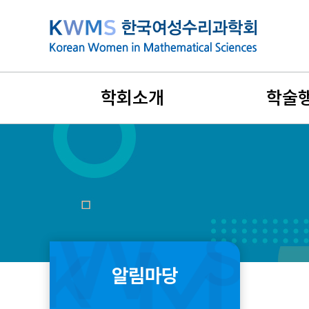
본
문
바
로
가
학회소개
학술
기
설립목적과 연혁
지난 학술행
비전과 목표
국제학술대
회장인사말
리더스포럼
창립취지문
겨울워크숍
알림마당
정관 및 규정
여름학교