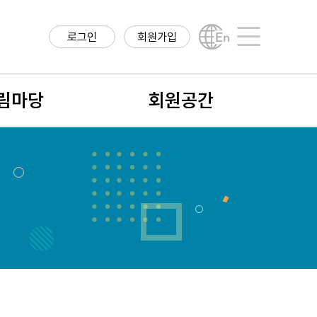
로그인
회원가입
English
사이트맵
림마당
회원공간
항
회원구분
구정보
회원가입안내
직정보
나의 정보
학계 소식
회비납입 및 결제내역
식
회원검색