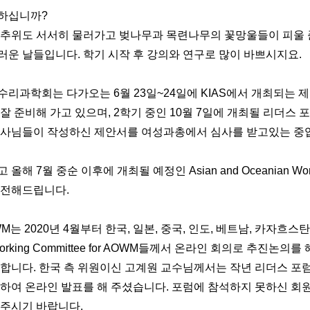
하십니까
?
 추위도 서서히 물러가고 벚나무과 목련나무의 꽃망울들이 피울 
러운 날들입니다
.
학기 시작 후 강의와 연구로 많이 바쁘시지요
.
수리과학회는 다가오는
6
월
23
일
~24
일에
KIAS
에서 개최되는 제
 잘 준비해 가고 있으며
, 2
학기 중인
10
월
7
일에 개최될 리더스 
이사님들이 작성하신 제안서를 여성과총에서 심사를 받고있는 중
고 올해
7
월 중순 이후에 개최될 예정인
Asian and Oceanian W
 전해드립니다
.
WM
는
2020
년
4
월부터 한국
,
일본
,
중국
,
인도
,
베트남
,
카자흐스탄
orking Committee for AOWM
들께서 온라인 회의로 추진논의를 
 합니다
.
한국 측 위원이신 고계원 교수님께서는 작년 리더스 포
대하여 온라인 발표를 해 주셨습니다
.
포럼에 참석하지 못하신 회
 주시기 바랍니다
.