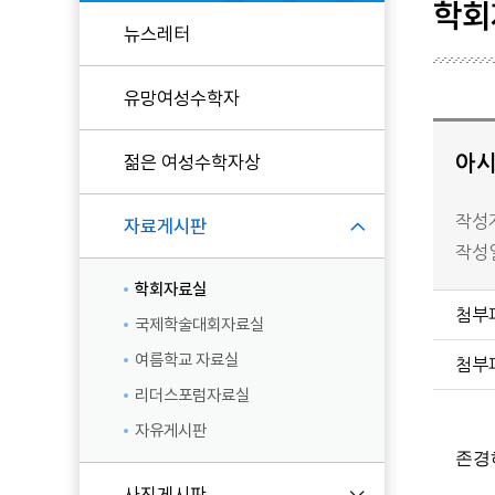
학회
뉴스레터
현임원
유망여성수학자
역대임원
KWMS 후원
젊은 여성수학자상
아시
작성자
자료게시판
작성일 
학회자료실
첨부
국제학술대회자료실
여름학교 자료실
첨부
리더스포럼자료실
자유게시판
존경
사진게시판