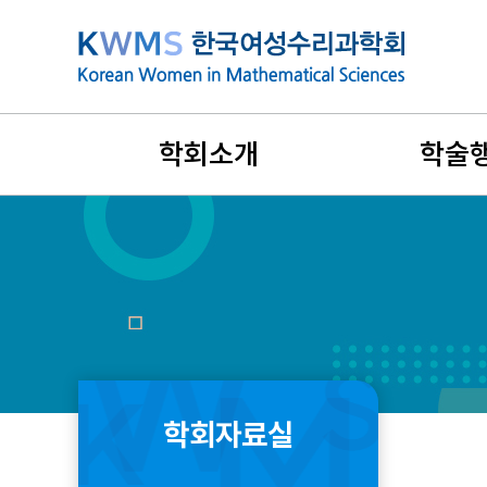
본
문
바
로
가
학회소개
학술
기
설립목적과 연혁
지난 학술행
비전과 목표
국제학술대
회장인사말
리더스포럼
창립취지문
겨울워크숍
학회자료실
정관 및 규정
여름학교