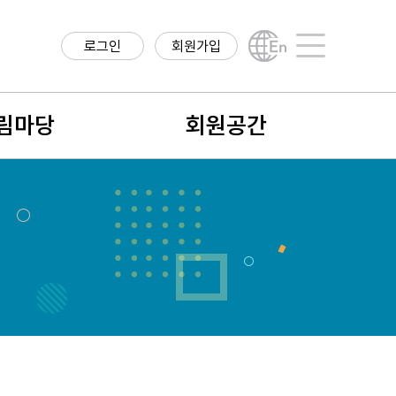
로그인
회원가입
English
사이트맵
림마당
회원공간
항
회원구분
구정보
회원가입안내
직정보
나의 정보
학계 소식
회비납입 및 결제내역
식
회원검색