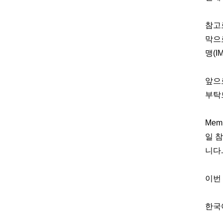
참고
막으
맹
(I
앞으
부탁
Mem
일 
니다
이번
한국