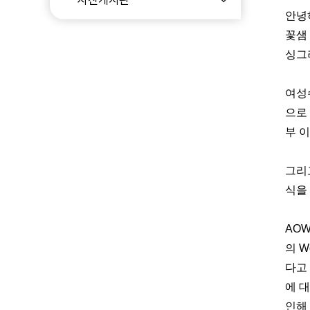
안녕
꽃샘
싱그
여성
으로
부 
그리
식을
AO
의
W
다고
에 
인해