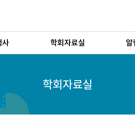
행사
학회자료실
알
사
뉴스레터
공지사
학회자료실
회
유망여성수학자
학술연
젊은 여성수학자상
구인구
자료게시판
여성수
사진게시판
회원소