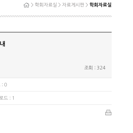
> 학회자료실 > 자료게시판 >
학회자료실
홈
자단
회원탈퇴
정
료
안내
조회 : 324
: 0
드 : 1
인
쇄