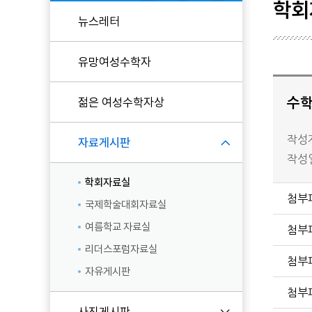
학회
뉴스레터
현임원
유망여성수학자
역대임원
KWMS 후원
젊은 여성수학자상
수학
작성자
자료게시판
작성일 
학회자료실
첨부
국제학술대회자료실
여름학교 자료실
첨부
리더스포럼자료실
첨부
자유게시판
첨부
사진게시판