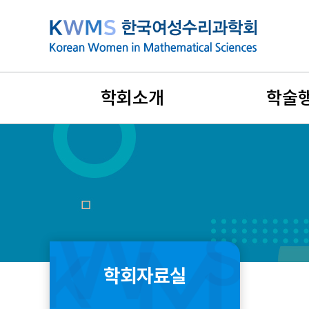
본
문
바
로
가
학회소개
학술
기
설립목적과 연혁
지난 학술행
비전과 목표
국제학술대
회장인사말
리더스포럼
창립취지문
겨울워크숍
학회자료실
정관 및 규정
여름학교