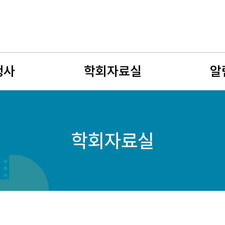
행사
학회자료실
알
사
뉴스레터
공지사
학회자료실
회
유망여성수학자
학술연
젊은 여성수학자상
구인구
자료게시판
여성수
사진게시판
회원소