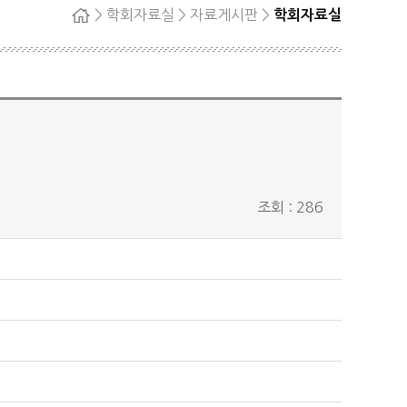
> 학회자료실 > 자료게시판 >
학회자료실
홈
자단
회원탈퇴
정
료
조회 : 286