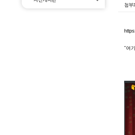
첨부
http
"여