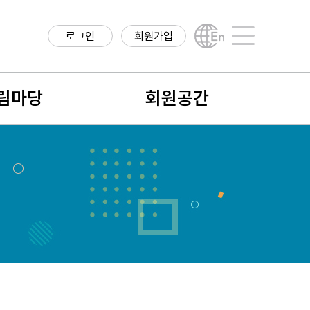
로그인
회원가입
English
사이트맵
림마당
회원공간
항
회원구분
구정보
회원가입안내
직정보
나의 정보
학계 소식
회비납입 및 결제내역
식
회원검색