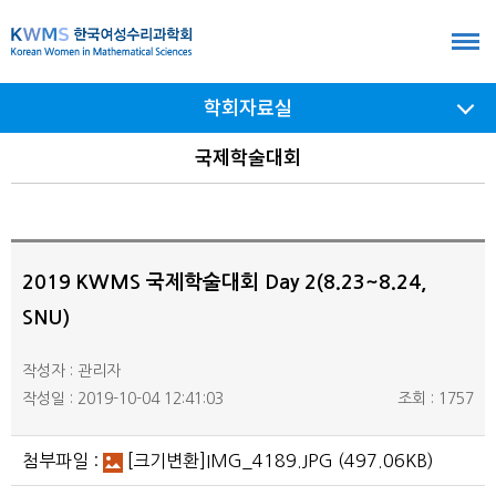
본
문
바
학회자료실
로
가
서브
국제학술대회
메뉴
기
여닫기
2019 KWMS 국제학술대회 Day 2(8.23~8.24,
SNU)
작성자 : 관리자
작성일 : 2019-10-04 12:41:03
조회 : 1757
첨부파일 :
[크기변환]IMG_4189.JPG
(497.06KB)