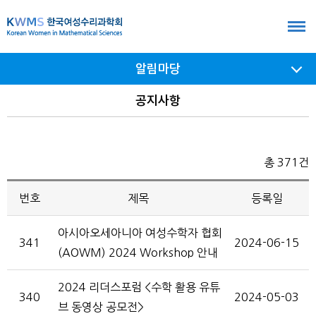
본
문
바
알림마당
로
가
서브
공지사항
메뉴
기
여닫기
총 371건
번호
제목
등록일
아시아오세아니아 여성수학자 협회
341
2024-06-15
(AOWM) 2024 Workshop 안내
2024 리더스포럼 <수학 활용 유튜
340
2024-05-03
브 동영상 공모전>