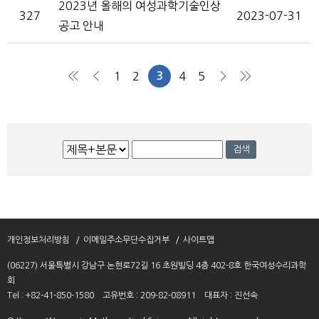
2023년 올해의 여성과학기술인상
327
2023-07-31
공고 안내
1
2
3
4
5
처음
이전
다음
맨끝
검
검색
색
개인정보처리방침
이메일주소무단수집거부
사이트맵
(06227) 서울특별시 강남구 논현로72길 16 초원빌딩 4층 402-8호 한국여성수리과학
회
Tel : +82-41-850-1580
고유번호 : 209-82-08911
대표자 : 진선숙