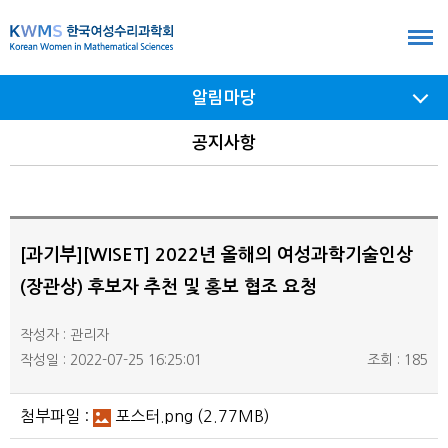
본
문
바
알림마당
로
가
서브
공지사항
메뉴
기
여닫기
[과기부][WISET] 2022년 올해의 여성과학기술인상
(장관상) 후보자 추천 및 홍보 협조 요청
작성자 : 관리자
작성일 : 2022-07-25 16:25:01
조회 : 185
첨부파일 :
포스터.png
(2.77MB)