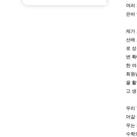
여러
은바
제가
선배
로 
변 확
한 
회원
을 
고 
우리
어갈
우는
수학