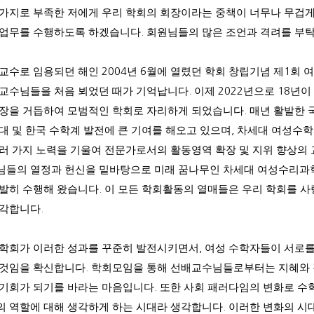
 가지로 부족한 저에게 우리 학회의 회장이라는 중책이 너무나 무겁
 업무를 수행하도록 하겠습니다
.
회원님들의 많은 조언과 격려를 부
 교수로 임용되던 해인
2004
년
6
월에 열렸던 학회 창립기념 제
1
회 
 교수님들을 처음 뵈었던 때가 기억납니다
.
이제
2022
년으로
18
년이
성장을 거듭하여 모범적인 학회로 자리하게 되었습니다
.
매년 활발한 
대 및 한국 수학계 발전에 큰 기여를 해오고 있으며
,
차세대 여성수학
여러 가지 노력을 기울여 전문가로서의 활동영역 확장 및 지위 향상의
님들의 열정과 헌신을 밑바탕으로 미래 꿈나무인 차세대 여성수리과
활발히 수행해 왔습니다
.
이 모든 학회활동의 열매들은 우리 학회를 
생각합니다
.
 학회가 이러한 성과를 꾸준히 발전시키면서
,
여성 수학자들이 서로를
 것임을 확신합니다
.
학회모임을 통해 선배교수님들로부터는 지혜와 
 기회가 되기를 바라는 마음입니다
.
또한 사회 패러다임의 변화로 수
의 역할에 대해 생각하게 하는 시대라 생각합니다
.
이러한 변화의 시