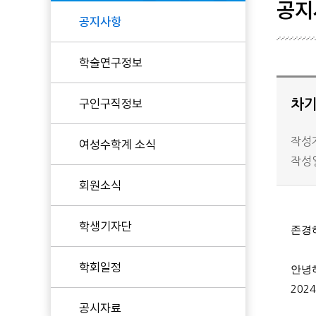
공지
공지사항
현임원
학술연구정보
역대임원
KWMS 후원
구인구직정보
차기
작성자
여성수학계 소식
작성일 
회원소식
학생기자단
존경
학회일정
안녕
2024
공시자료