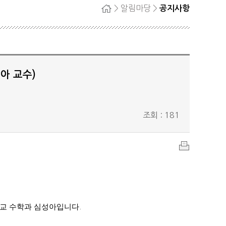
> 알림마당 >
공지사항
홈
자단
회원탈퇴
정
료
아 교수)
조회 : 181
인
쇄
교 수학과 심성아입니다
.