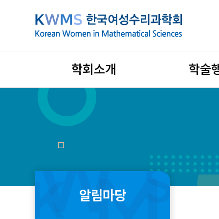
본
문
바
로
가
학회소개
학술
기
설립목적과 연혁
지난 학술행
비전과 목표
국제학술대
회장인사말
리더스포럼
창립취지문
겨울워크숍
알림마당
정관 및 규정
여름학교