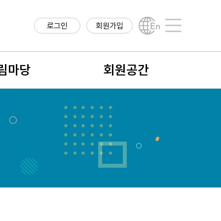
로그인
회원가입
English
사이트맵
림마당
회원공간
항
회원구분
구정보
회원가입안내
직정보
나의 정보
학계 소식
회비납입 및 결제내역
식
회원검색