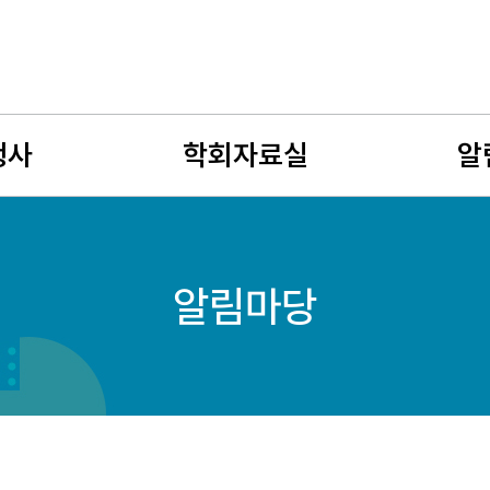
행사
학회자료실
알
사
뉴스레터
공지사
알림마당
회
유망여성수학자
학술연
젊은 여성수학자상
구인구
자료게시판
여성수
사진게시판
회원소