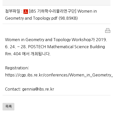
첨부파일 :
[IBS 기하학수리물리연구단] Women in
Geometry and Topology.pdf
(98.89KB)
인
Women in Geometry and Topology Workshop가 2019.
쇄
6. 24. ~ 28. POSTECH Mathematical Science Building
Rm. 404 에서 개최됩니다.
Registration:
https://cgp.ibs.re.kr/conferences/Women_in_Geometry
Contact: gennia@ibs.re.kr
목록