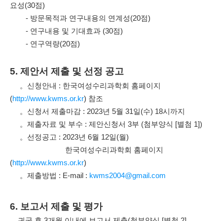
요성
(30
점
)
-
방문목적과 연구내용의 연계성
(20
점
)
-
연구내용 및 기대효과
(30
점
)
-
연구역량
(20
점
)
5.
제안서 제출 및 선정 공고
。
신청안내
:
한국여성수리과학회
홈페이지
(
http://www.kwms.or.kr
)
참조
。
신청서 제출마감
: 2023
년
5
월
31
일
(
수
) 18
시까지
。
제출자료 및 부수
:
제안신청서
3
부
(
첨부양식
[
별첨
1])
。
선정공고
: 2023
년
6
월
12
일
(
월
)
한국여성수리과학회 홈페이지
(
http://www.kwms.or.kr
)
。
제출방법
: E-mail :
kwms2004@gmail.com
6.
보고서 제출 및 평가
귀국 후
3
개월 이내에 보고서 제출
(
첨부양식
[
별첨
2],