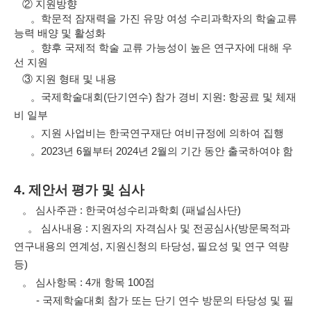
②
지원방향
。
학문적 잠재력을 가진 유망 여성 수리과학자의 학술교류
능력 배양 및 활성화
。
향후 국제적 학술 교류 가능성이 높은 연구자에 대해 우
선 지원
③
지원 형태 및 내용
。
국제학술대회
(
단기연수
)
참가 경비 지원
:
항공료 및
체재
비 일부
。
지원 사업비는 한국연구재단 여비규정에 의하여 집행
。
2023
년
6
월부터
2024
년
2
월의
기간 동안 출국하여야 함
4.
제안서 평가 및 심사
。
심사주관
:
한국여성수리과학회
(
패널심사단
)
。
심사내용
:
지원자의 자격심사 및 전공심사
(
방문목적과
연구내용의 연계성
,
지원신청의 타당성
,
필요성 및 연구 역량
등
)
。
심사항목
: 4
개 항목
100
점
-
국제학술대회 참가 또는 단기 연수 방문의 타당성 및 필