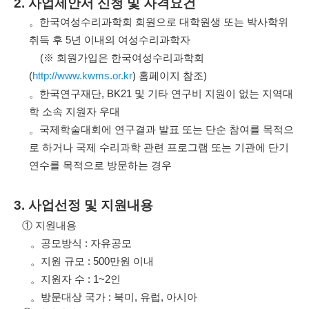
2.
사업제안서 신청 및 자격요건
。
한국여성수리과학회 회원으로 대학원생 또는 박사학위
취득 후
5
년 이내의 여성수리과학자
(
※
회원가입은 한국여성수리과학회
(
http://www.kwms.or.kr
)
홈페이지 참조
)
。
한국연구재단
, BK21
및 기타 연구비 지원이 없는
지역대
학 소속 지원자 우대
。
국제학술대회에 연구결과 발표 또는 단순 참여를 목적으
로 하거나 국제 수리과학 관련 프로그램 또는 기관에 단기
연수를 목적으로 방문하는 경우
3.
사업선정 및 지원내용
①
지원내용
。
공모방식
:
자유공모
。
지원 규모
:
500
만원 이내
。
지원자 수
: 1~2
인
。
방문대상 국가
:
북미
,
유럽
,
아시아