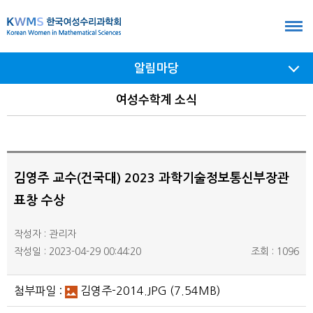
본
문
바
알림마당
로
가
서브
여성수학계 소식
메뉴
기
여닫기
김영주 교수(건국대) 2023 과학기술정보통신부장관
표창 수상
작성자 : 관리자
작성일 : 2023-04-29 00:44:20
조회 : 1096
첨부파일 :
김영주-2014.JPG
(7.54MB)