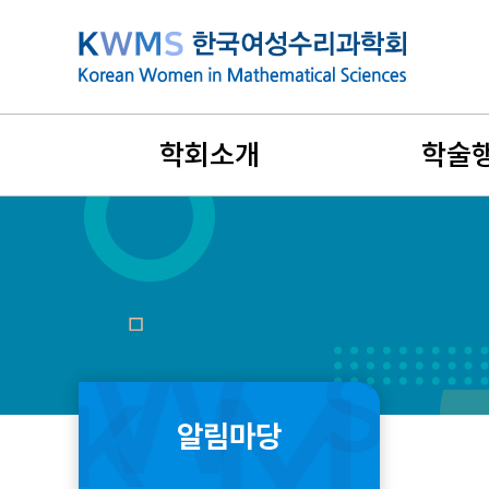
본
문
바
로
가
학회소개
학술
기
설립목적과 연혁
지난 학술행
비전과 목표
국제학술대
회장인사말
리더스포럼
창립취지문
겨울워크숍
알림마당
정관 및 규정
여름학교