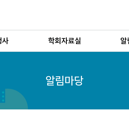
행사
학회자료실
알
사
뉴스레터
공지사
알림마당
회
유망여성수학자
학술연
젊은 여성수학자상
구인구
자료게시판
여성수
사진게시판
회원소