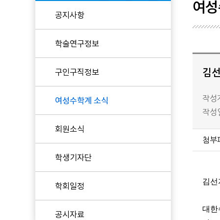
여성
공지사항
현임원
학술연구정보
역대임원
KWMS 후원
구인구직정보
김선
작성자
여성수학계 소식
작성일 
회원소식
첨부
학생기자단
김선
학회일정
대한
공시자료