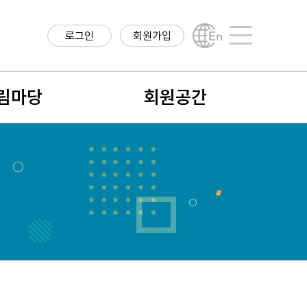
로그인
회원가입
English
사이트맵
림마당
회원공간
항
회원구분
구정보
회원가입안내
직정보
나의 정보
학계 소식
회비납입 및 결제내역
식
회원검색