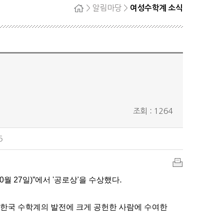
> 알림마당 >
여성수학계 소식
홈
자단
회원탈퇴
정
료
조회 : 1264
5
인
월 27일)
”
에서
'공로
상
'
을 수상했다
.
쇄
 한국 수학계의 발전에 크게 공헌한 사람에 수여한