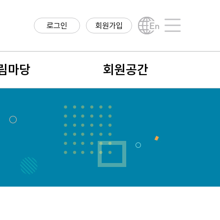
로그인
회원가입
English
사이트맵
림마당
회원공간
항
회원구분
구정보
회원가입안내
직정보
나의 정보
학계 소식
회비납입 및 결제내역
식
회원검색