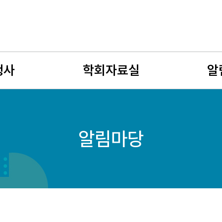
행사
학회자료실
알
사
뉴스레터
공지사
알림마당
회
유망여성수학자
학술연
젊은 여성수학자상
구인구
자료게시판
여성수
사진게시판
회원소