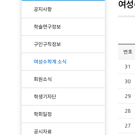
여성
공지사항
현임원
학술연구정보
역대임원
KWMS 후원
구인구직정보
번호
여성수학계 소식
31
회원소식
30
학생기자단
29
28
학회일정
27
공시자료