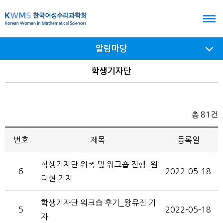
본
문
바
알림마당
로
가
서브
학생기자단
메뉴
기
여닫기
총 81건
번호
제목
등록일
학생기자단 위촉 및 워크숍 진행_원
6
2022-05-18
다현 기자
학생기자단 워크숍 후기_왕유진 기
5
2022-05-18
자