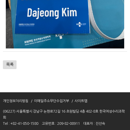
목록
개인정보처리방침
이메일주소무단수집거부
사이트맵
(06227) 서울특별시 강남구 논현로72길 16 초원빌딩 4층 402-8호 한국여성수리과학
회
Tel : +82-41-850-1580
고유번호 : 209-82-08911
대표자 : 진선숙