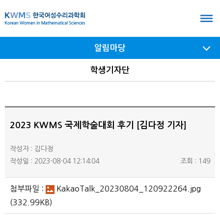
본
문
바
알림마당
로
가
서브
학생기자단
메뉴
기
여닫기
2023 KWMS 국제학술대회 후기 [김다정 기자]
작성자 : 김다정
작성일 : 2023-08-04 12:14:04
조회 : 149
첨부파일 :
KakaoTalk_20230804_120922264.jpg
(332.99KB)