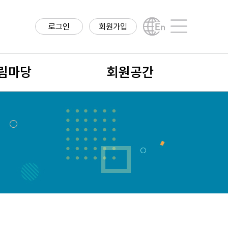
로그인
회원가입
English
사이트맵
림마당
회원공간
항
회원구분
구정보
회원가입안내
직정보
나의 정보
학계 소식
회비납입 및 결제내역
식
회원검색