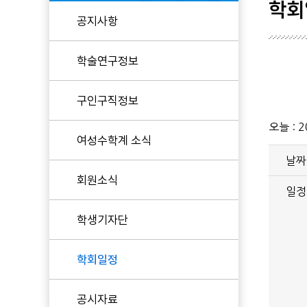
학회
공지사항
현임원
학술연구정보
역대임원
KWMS 후원
구인구직정보
오늘 :
2
여성수학계 소식
날짜
회원소식
일정
학생기자단
학회일정
공시자료