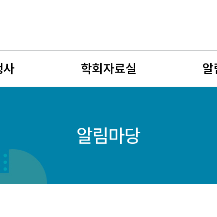
행사
학회자료실
알
사
뉴스레터
공지사
알림마당
회
유망여성수학자
학술연
젊은 여성수학자상
구인구
자료게시판
여성수
사진게시판
회원소