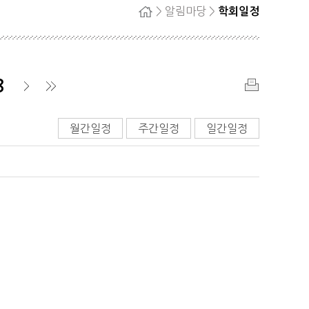
> 알림마당 >
학회일정
홈
자단
회원탈퇴
정
8
료
인
쇄
▶
▶
월간일정
주간일정
일간일정