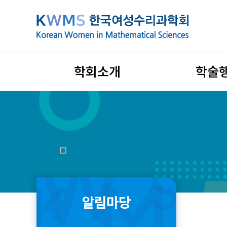
본
문
바
로
가
학회소개
학술
기
설립목적과 연혁
지난 학술행
비전과 목표
국제학술대
회장인사말
리더스포럼
창립취지문
겨울워크숍
알림마당
정관 및 규정
여름학교