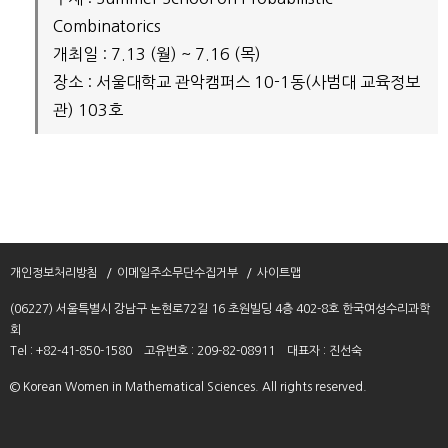
Combinatorics
개최일 : 7.13 (월) ~ 7.16 (목)
장소 : 서울대학교 관악캠퍼스 10-1동(사범대 교육정보
관) 103호
개인정보처리방침
이메일주소무단수집거부
사이트맵
(06227) 서울특별시 강남구 논현로72길 16 초원빌딩 4층 402-8호 한국여성수리과학
회
Tel : +82-41-850-1580
고유번호 : 209-82-08911
대표자 : 진선숙
© Korean Women in Mathematical Sciences. All rights reserved.