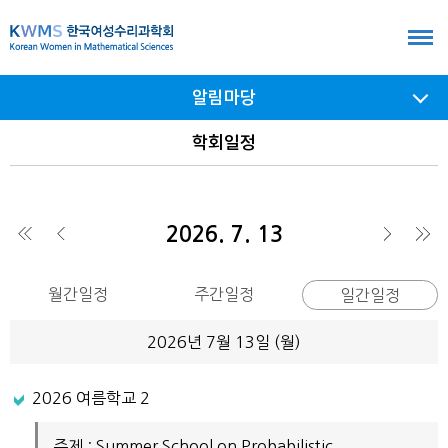
본
문
바
알림마당
로
가
서브
학회일정
메뉴
기
여닫기
2026. 7. 13
◀
◀
▶
▶
월간일정
주간일정
일간일정
2026년 7월 13일 (
월
)
2026 여름학교 2
주제 : Summer School on Probabilistic