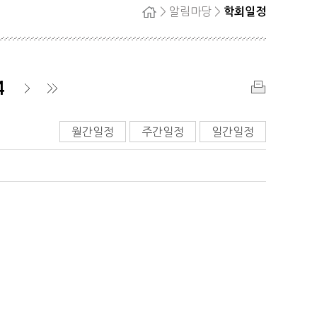
> 알림마당 >
학회일정
홈
자단
회원탈퇴
정
4
료
인
쇄
▶
▶
월간일정
주간일정
일간일정