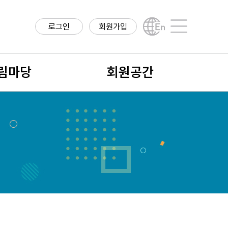
로그인
회원가입
English
사이트맵
림마당
회원공간
항
회원구분
구정보
회원가입안내
직정보
나의 정보
학계 소식
회비납입 및 결제내역
식
회원검색