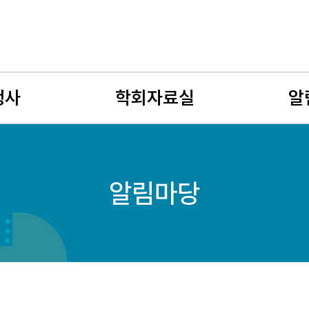
행사
학회자료실
알
사
뉴스레터
공지사
알림마당
회
유망여성수학자
학술연
젊은 여성수학자상
구인구
자료게시판
여성수
사진게시판
회원소