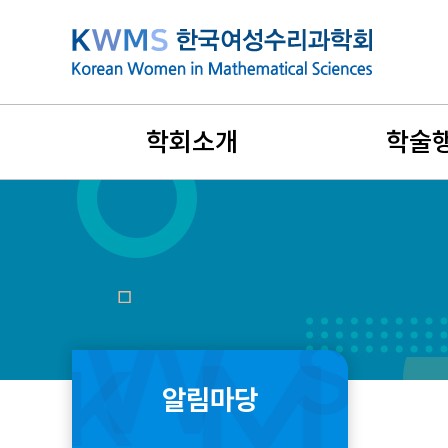
본
문
바
로
가
학회소개
학술
기
설립목적과 연혁
지난 학술행
비전과 목표
국제학술대
회장인사말
리더스포럼
창립취지문
겨울워크숍
알림마당
정관 및 규정
여름학교