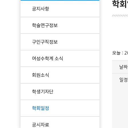
학회
공지사항
현임원
학술연구정보
역대임원
KWMS 후원
구인구직정보
오늘 :
2
여성수학계 소식
날짜
회원소식
일정
학생기자단
학회일정
공시자료