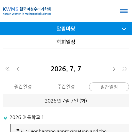
본
문
바
알림마당
로
가
서브
학회일정
메뉴
기
여닫기
2026. 7. 7
◀
◀
▶
▶
월간일정
주간일정
일간일정
2026년 7월 7일 (
화
)
2026 여름학교 1
주제 : Diophantine approximation and the