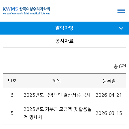
본
문
바
알림마당
로
가
서브
공시자료
메뉴
기
여닫기
총 6건
번호
제목
등록일
6
2025년도 공익법인 결산서류 공시
2026-04-21
2025년도 기부금 모금액 및 활용실
5
2026-03-15
적 명세서