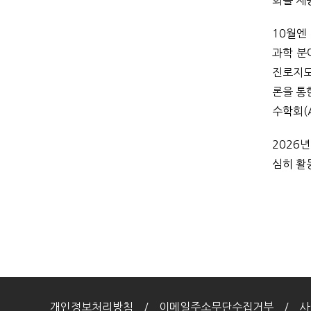
회를 제
10월엔
과학 분
진로지도
론을 통
수학회(A
2026
심히 활
개인정보처리방침
이메일주소무단수집거부
사