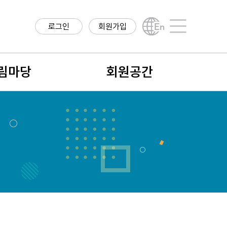
로그인
회원가입
English
사이트맵
림마당
회원공간
항
회원구분
구정보
회원가입안내
직정보
나의 정보
학계 소식
회비납입 및 결제내역
식
회원검색