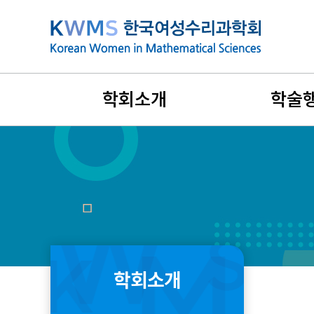
본
문
바
로
가
학회소개
학술
기
설립목적과 연혁
지난 학술행
비전과 목표
국제학술대
회장인사말
리더스포럼
창립취지문
겨울워크숍
학회소개
정관 및 규정
여름학교