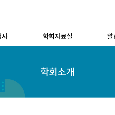
행사
학회자료실
알
사
뉴스레터
공지사
학회소개
회
유망여성수학자
학술연
젊은 여성수학자상
구인구
자료게시판
여성수
사진게시판
회원소