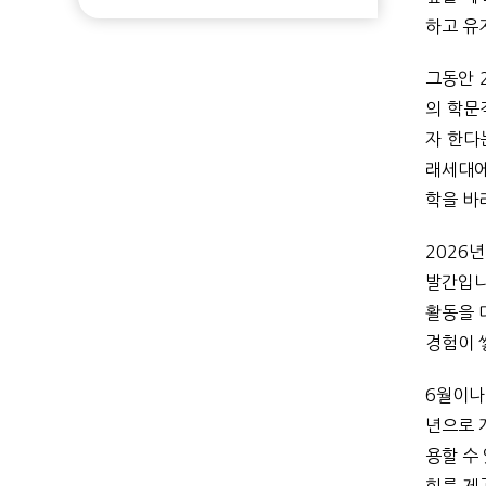
하고 유
그동안 
의 학문
자 한다
래세대에
학을 바
2026년
발간입니
활동을 
경험이 
6월이나
년으로 
용할 수