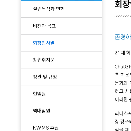
회장
설립목적과 연혁
현임원
비전과 목표
역대임원
존경하
KWMS 후원
회장인사말
21대 
창립취지문
Chat
초 학문
정관 및 규정
문과와 
하고 새
현임원
이러한 
역대임원
리더스포
장 강조
KWMS 후원
싶을 때