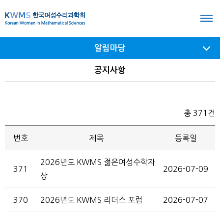
본
문
바
알림마당
로
가
서브
공지사항
메뉴
기
여닫기
총 371건
번호
제목
등록일
2026년도 KWMS 젊은여성수학자
371
2026-07-09
상
370
2026년도 KWMS 리더스 포럼
2026-07-07