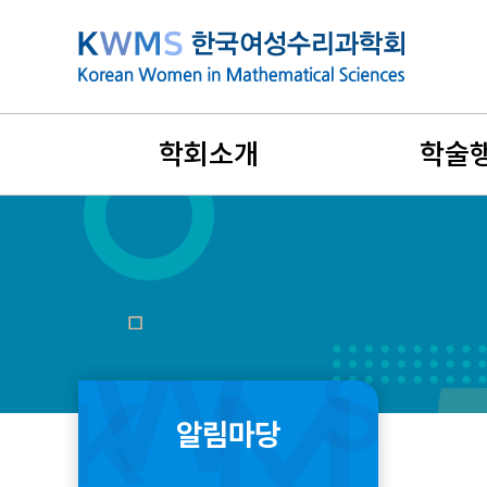
본
문
바
로
가
학회소개
학술
기
설립목적과 연혁
지난 학술행
비전과 목표
국제학술대
회장인사말
리더스포럼
창립취지문
겨울워크숍
알림마당
정관 및 규정
여름학교