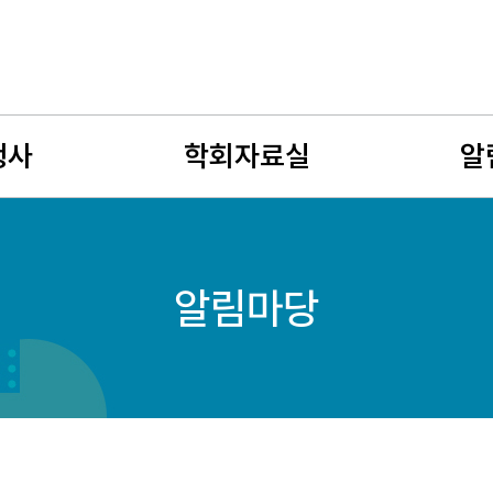
행사
학회자료실
알
사
뉴스레터
공지사
알림마당
회
유망여성수학자
학술연
젊은 여성수학자상
구인구
자료게시판
여성수
사진게시판
회원소