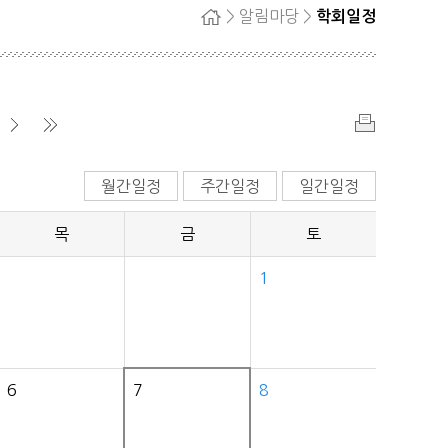
> 알림마당 >
학회일정
홈
자단
회원탈퇴
정
료
인
쇄
▶
▶
월간일정
주간일정
일간일정
목
금
토
1
6
7
8