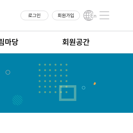
로그인
회원가입
English
사이트맵
림마당
회원공간
항
회원구분
구정보
회원가입안내
직정보
나의 정보
학계 소식
회비납입 및 결제내역
식
회원검색