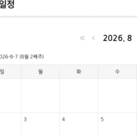
일정
학생기
학회일
2026. 8
공시자
◀
◀
026-8-7 (8월 2째주)
일
월
화
수
3
4
5