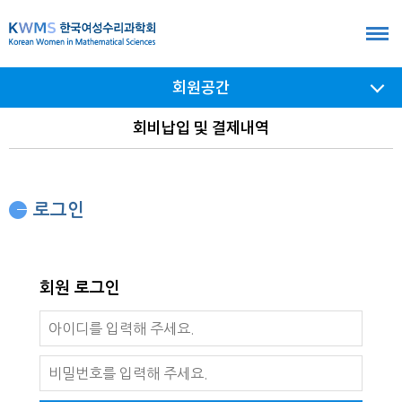
본
문
바
회원공간
로
가
서브
회비납입 및 결제내역
메뉴
기
여닫기
로그인
회원 로그인
로
아
그
이
비
인
디
밀