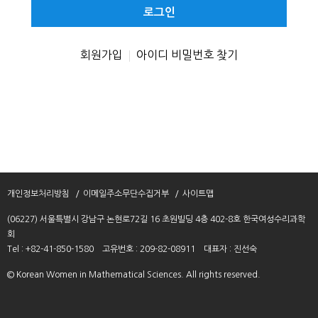
번
호
회원가입
아이디 비밀번호 찾기
|
개인정보처리방침
이메일주소무단수집거부
사이트맵
(06227) 서울특별시 강남구 논현로72길 16 초원빌딩 4층 402-8호 한국여성수리과학
회
Tel : +82-41-850-1580
고유번호 : 209-82-08911
대표자 : 진선숙
© Korean Women in Mathematical Sciences. All rights reserved.