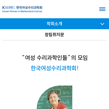
본
문
바
학회소개
로
가
서브
창립취지문
메뉴
기
여닫기
여성 수리과학인들
의 모임
한국여성수리과학회!