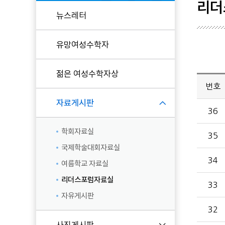
리더
뉴스레터
현임원
유망여성수학자
역대임원
KWMS 후원
젊은 여성수학자상
번호
자료게시판
36
학회자료실
35
국제학술대회자료실
34
여름학교 자료실
리더스포럼자료실
33
자유게시판
32
사진게시판