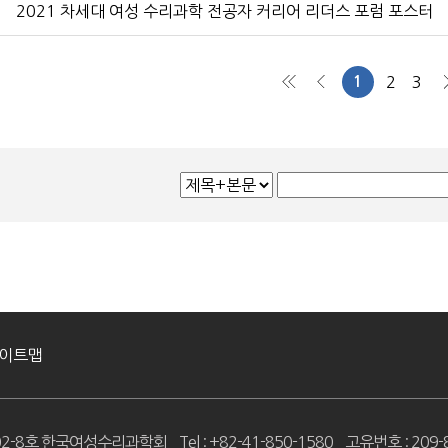
2021 차세대 여성 수리과학 전공자 커리어 리더스 포럼 포스터
1
2
3
처음
이전
다
이트맵
402-8호 한국여성수리과학회
Tel : +82-41-850-1580
고유번호 : 209-