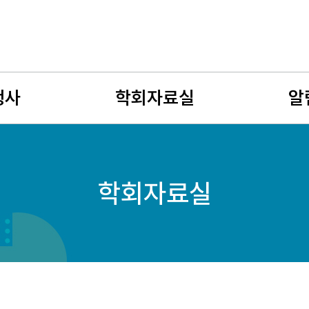
행사
학회자료실
알
사
뉴스레터
공지사
학회자료실
회
유망여성수학자
학술연
젊은 여성수학자상
구인구
자료게시판
여성수
사진게시판
회원소