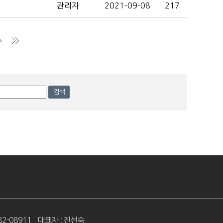
관리자
2021-09-08
217
음
맨끝
검색
82-08911
대표자 : 진선숙