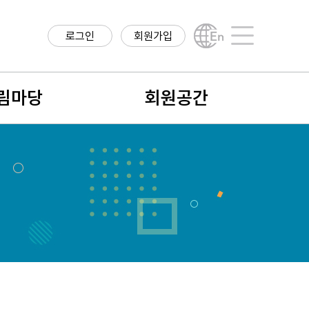
로그인
회원가입
English
사이트맵
림마당
회원공간
항
회원구분
구정보
회원가입안내
직정보
나의 정보
학계 소식
회비납입 및 결제내역
식
회원검색