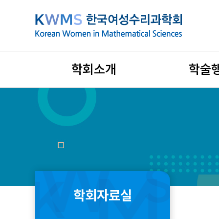
본
문
바
로
가
학회소개
학술
기
설립목적과 연혁
지난 학술행
비전과 목표
국제학술대
회장인사말
리더스포럼
창립취지문
겨울워크숍
학회자료실
정관 및 규정
여름학교