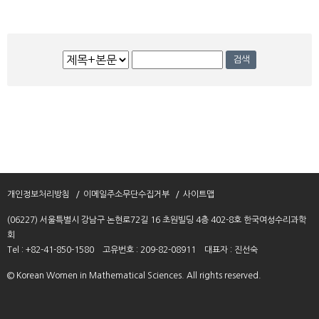
처음
이전
다음
맨끝
검
검색
색
개인정보처리방침
이메일주소무단수집거부
사이트맵
(06227) 서울특별시 강남구 논현로72길 16 초원빌딩 4층 402-8호 한국여성수리과학
회
Tel : +82-41-850-1580
고유번호 : 209-82-08911
대표자 : 진선숙
© Korean Women in Mathematical Sciences. All rights reserved.