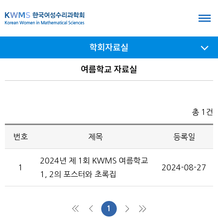
본
문
바
학회자료실
로
가
서브
여름학교 자료실
메뉴
기
여닫기
총 1건
번호
제목
등록일
2024년 제 1회 KWMS 여름학교
1
2024-08-27
1, 2의 포스터와 초록집
1